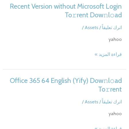
Crack
To𝚛rent
Recent Version without Microsoft Login
Ultra-
Dow𝚗l𝚘ad
To𝚛rent Dow𝚗l𝚘ad
Lite
Edition
اترك تعليقاً
/
Assets
/
yahoo
Microsoft
قراءة المزيد »
Office
2025
Home
Office 365 64 English (Yify) Dow𝚗l𝚘ad
&
To𝚛rent
Business
64
اترك تعليقاً
/
Assets
/
bit
yahoo
Silent
Activation
Office
قراءة المزيد »