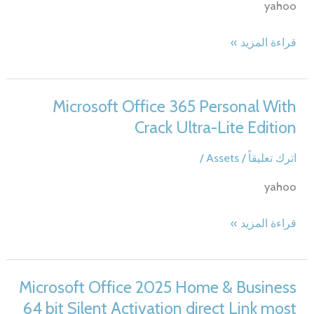
yahoo
Microsoft
قراءة المزيد »
Office
2025
Standard
Microsoft Office 365 Personal With
Auto
Crack Ultra-Lite Edition
Crack
EXE
اترك تعليقاً
/
Assets
/
Setup
yahoo
from
Microsoft
Microsoft
قراءة المزيد »
Latest
Office
Version
365
Super-
Personal
Microsoft Office 2025 Home & Business
Fast
With
64 bit Silent Activation direct Link most
{YTS}