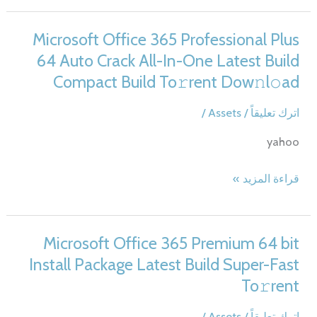
2024
Standard
Microsoft Office 365 Professional Plus
Install
64 Auto Crack All-In-One Latest Build
Package
Compact Build To𝚛rent Dow𝚗l𝚘ad
English
No
اترك تعليقاً
/
Assets
/
Telemetry
yahoo
To𝚛rent
Microsoft
قراءة المزيد »
Office
365
Professional
Microsoft Office 365 Premium 64 bit
Plus
Install Package Latest Build Super-Fast
64
To𝚛rent
Auto
Crack
اترك تعليقاً
/
Assets
/