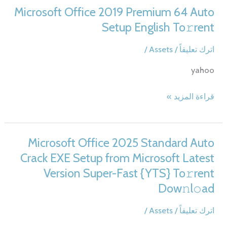
Premium
Microsoft Office 2019 Premium 64 Auto
64
Setup English To𝚛rent
bit
Install
اترك تعليقاً
/
Assets
/
Package
yahoo
Latest
Build
Microsoft
قراءة المزيد »
Super-
Office
Fast
2019
To𝚛rent
Premium
Microsoft Office 2025 Standard Auto
64
Crack EXE Setup from Microsoft Latest
Auto
Version Super-Fast {YTS} To𝚛rent
Setup
Dow𝚗l𝚘ad
English
To𝚛rent
اترك تعليقاً
/
Assets
/