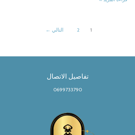
direct
365
Link
64
most
English
Recent
1
2
التالي
←
(Yify)
Version
Dow𝚗l𝚘ad
without
To𝚛rent
Microsoft
Login
To𝚛rent
تفاصيل الاتصال
Dow𝚗l𝚘ad
0699733790