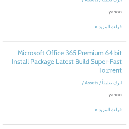
All-
yahoo
In-
One
Microsoft
قراءة المزيد »
Latest
Office
Build
365
Compact
Premium
Microsoft Office 365 Premium 64 bit
Build
64
To𝚛rent
Install Package Latest Build Super-Fast
bit
Dow𝚗l𝚘ad
To𝚛rent
Install
Package
اترك تعليقاً
/
Assets
/
Latest
yahoo
Build
Super-
Microsoft
قراءة المزيد »
Fast
Office
To𝚛rent
365