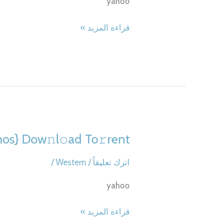
yahoo
[EZTV]
To𝚛rent
Return
قراءة المزيد »
to
Silent
Hill
2025
FullHD
(CtrlHD)
To𝚛rent
s} Dow𝚗l𝚘ad To𝚛rent
اترك تعليقاً
/
Western
/
yahoo
Agárralo
قراءة المزيد »