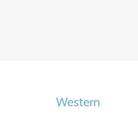
خطي
لى
لمحتوى
Western