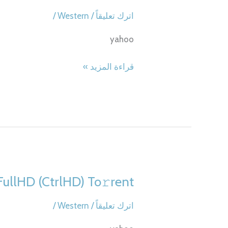
اترك تعليقاً
/
Western
/
yahoo
Padre
قراءة المزيد »
no
hay
más
que
uno
5:
Nido
 FullHD (CtrlHD) To𝚛rent
repleto
2025
اترك تعليقاً
/
Western
/
NFWEB-
DL