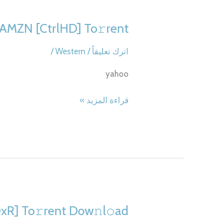
 AMZN [CtrlHD] To𝚛rent
اترك تعليقاً
/
Western
/
yahoo
Spinal
قراءة المزيد »
Tap
II
2025
AMZN
[CtrlHD]
To𝚛rent
xR] To𝚛rent Dow𝚗l𝚘ad