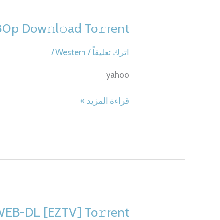
80p Dow𝚗l𝚘ad To𝚛rent
اترك تعليقاً
/
Western
/
yahoo
Pavane
قراءة المزيد »
for
an
Infant
2025
1080p
Dow𝚗l𝚘ad
To𝚛rent
WEB-DL [EZTV] To𝚛rent