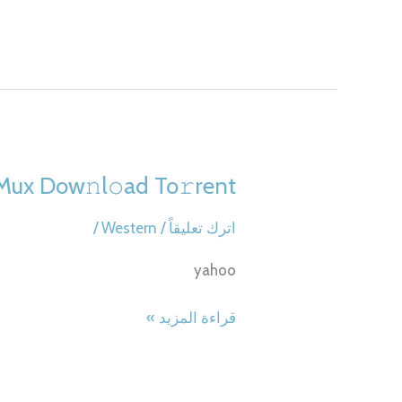
como
puedas
2025
WEB
{Atmos}
Dow𝚗l𝚘ad
To𝚛rent
ux Dow𝚗l𝚘ad To𝚛rent
اترك تعليقاً
/
Western
/
yahoo
Jalan
قراءة المزيد »
Pulang
2025
WEBMux