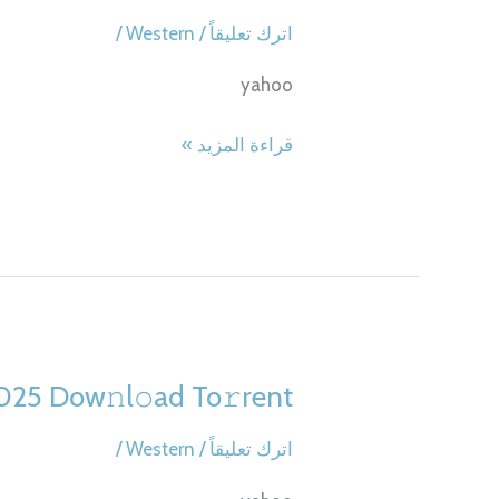
اترك تعليقاً
/
Western
/
yahoo
Post
قراءة المزيد »
Truth
2025
HDTV
[QxR]
To𝚛rent
Dow𝚗l𝚘ad
2025 Dow𝚗l𝚘ad To𝚛rent
اترك تعليقاً
/
Western
/