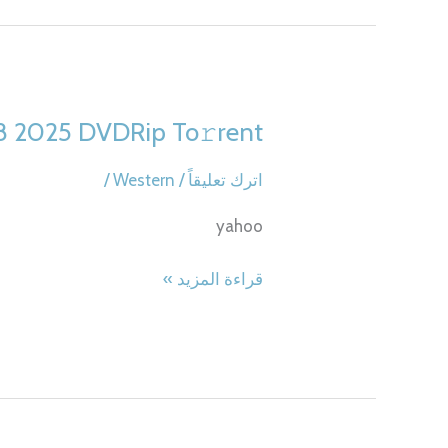
Dow𝚗l𝚘ad
To𝚛rent
 8 2025 DVDRip To𝚛rent
اترك تعليقاً
/
Western
/
yahoo
Siccin
قراءة المزيد »
8
2025
DVDRip
To𝚛rent