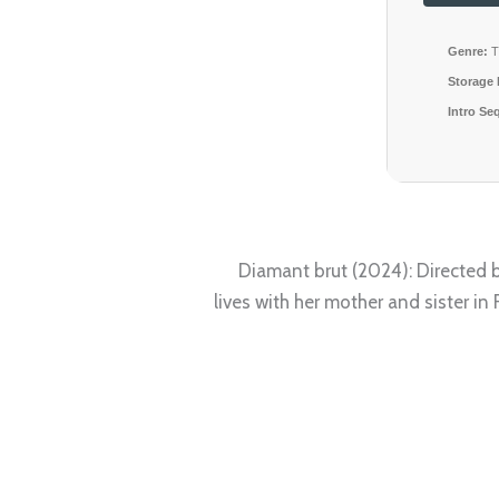
Genre:
Th
Storage 
Intro Se
Diamant brut (2024): Directed b
lives with her mother and sister i