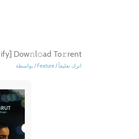
خطي
لى
لمحتوى
fy] Dow𝚗l𝚘ad To𝚛rent
اترك تعليقاً
/
Feature
/ بواسطة