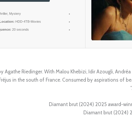
riller, Mystery
Location:
HDD-4TB-Movies
quence:
20 seconds
y Agathe Riedinger. With Malou Khebizi, Idir Azougli, André
n Fréjus in the south of France. Consumed by aspirations of b
Diamant brut (2024) 2025 award-win
Diamant brut (2024) 2