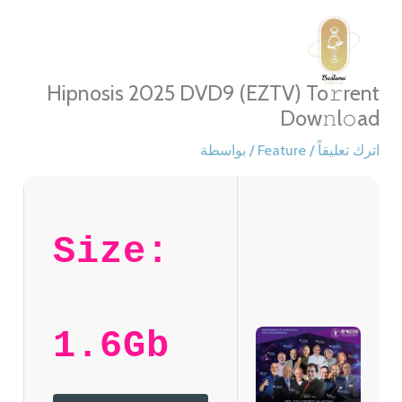
خطي
لى
لمحتوى
Hipnosis 2025 DVD9 (EZTV) To𝚛rent
Dow𝚗l𝚘ad
اترك تعليقاً
/
Feature
/ بواسطة
Size:
1.6Gb