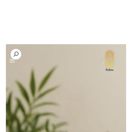
خطي
لى
لمحتوى