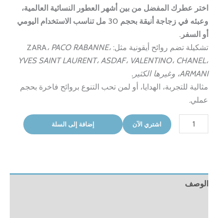
اختر عطرك المفضل من بين أشهر العطور النسائية العالمية،
وعبئه في زجاجة أنيقة بحجم 30 مل تناسب الاستخدام اليومي
أو السفر.
تشكيلة تضم روائح أيقونية مثل: ZARA
، PACO RABANNE،
YVES SAINT LAURENT، ASDAF، VALENTINO، CHANEL،
ARMANI، وغيرها الكثير.
مثالية للتجربة، الهدايا، أو لمن تحب التنوع بروائح فاخرة بحجم
عملي.
كمية
اشتري الآن
إضافة إلى السلة
عطر
النساء(4
عطور)
الوصف
معلومات إضافية